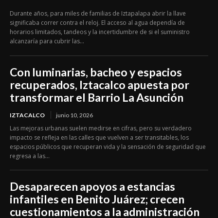
Durante años, para miles de familias de Iztapalapa abrir la llave
significaba correr contra el reloj. El acceso al agua dependía de
horarios limitados, tandeos y la incertidumbre de si el suministro
alcanzaría para cubrir las...
Con luminarias, bacheo y espacios
recuperados, Iztacalco apuesta por
transformar el Barrio La Asunción
IZTACALCO
junio 10, 2026
Las mejoras urbanas suelen medirse en cifras, pero su verdadero
impacto se refleja en las calles que vuelven a ser transitables, los
espacios públicos que recuperan vida y la sensación de seguridad que
regresa a las...
Desaparecen apoyos a estancias
infantiles en Benito Juárez; crecen
cuestionamientos a la administración