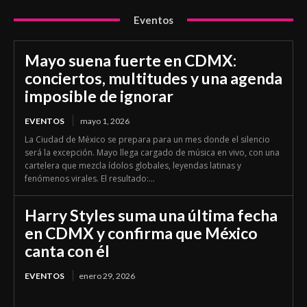
Eventos
Mayo suena fuerte en CDMX:
conciertos, multitudes y una agenda
imposible de ignorar
EVENTOS
mayo 1, 2026
La Ciudad de México se prepara para un mes donde el silencio
será la excepción. Mayo llega cargado de música en vivo, con una
cartelera que mezcla ídolos globales, leyendas latinas y
fenómenos virales. El resultado:...
Harry Styles suma una última fecha
en CDMX y confirma que México
canta con él
EVENTOS
enero 29, 2026