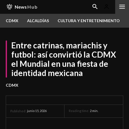
News
Hub
CDMX
ALCALDÍAS
CULTURA Y ENTRETENIMIENTO
Entre catrinas, mariachis y
futbol: así convirtió la CDMX
el Mundial en una fiesta de
identidad mexicana
CDMX
junio 15, 2026
Reading time:
2
min.
Published: