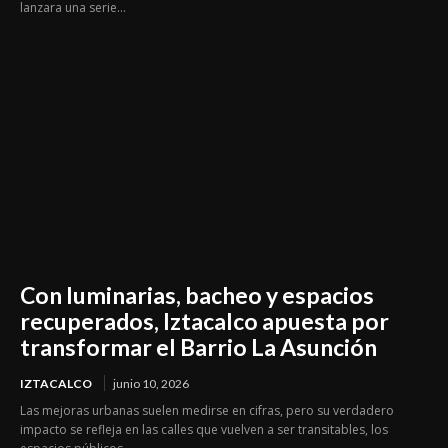
lanzara una serie...
Con luminarias, bacheo y espacios
recuperados, Iztacalco apuesta por
transformar el Barrio La Asunción
IZTACALCO
junio 10, 2026
Las mejoras urbanas suelen medirse en cifras, pero su verdadero
impacto se refleja en las calles que vuelven a ser transitables, los