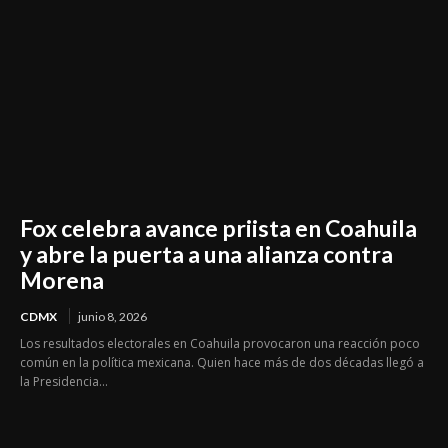
Fox celebra avance priista en Coahuila
y abre la puerta a una alianza contra
Morena
CDMX
junio 8, 2026
Los resultados electorales en Coahuila provocaron una reacción poco
común en la política mexicana. Quien hace más de dos décadas llegó a
la Presidencia...