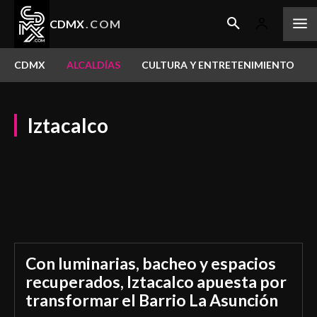
CDMX
.COM
CDMX
ALCALDÍAS
CULTURA Y ENTRETENIMIENTO
Iztacalco
Álvaro Obregón
Azcapotzalco
Benito Juárez
Coyoacán
Cuajimalpa de Morelos
Cuauhtémoc
Gustavo A. Madero
Iztapalapa
La Magdalena Contreras
Miguel Hidalgo
Milpa Alta
Tláhuac
Tlalpan
Venustiano Carranza
Xochimilco
Con luminarias, bacheo y espacios
recuperados, Iztacalco apuesta por
transformar el Barrio La Asunción