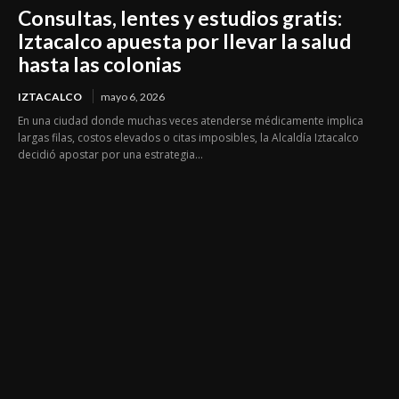
Consultas, lentes y estudios gratis:
Iztacalco apuesta por llevar la salud
hasta las colonias
IZTACALCO
mayo 6, 2026
En una ciudad donde muchas veces atenderse médicamente implica
largas filas, costos elevados o citas imposibles, la Alcaldía Iztacalco
decidió apostar por una estrategia...