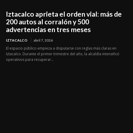
Iztacalco aprieta el orden vial: más de
200 autos al corralón y 500
advertencias en tres meses
IZTACALCO
abril 7, 2026
El espacio público empieza a disputarse con reglas más claras en
Iztacalco. Durante el primer trimestre del año, la alcaldía intensificó
operativos para recuperar...