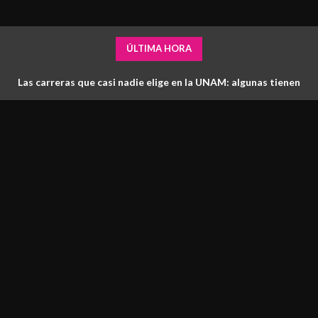
ÚLTIMA HORA
Las carreras que casi nadie elige en la UNAM: algunas tienen
más lugares que aspirantes