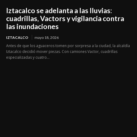
Iztacalco se adelanta a las lluvias:
cuadrillas, Vactors y vigilancia contra
las inundaciones
IZTACALCO
mayo 18, 2026
Antes de que los aguaceros tomen por sorpresa a la ciudad, la alcaldía
Iztacalco decidió mover piezas. Con camiones Vactor, cuadrillas
especializadas y cuatro...