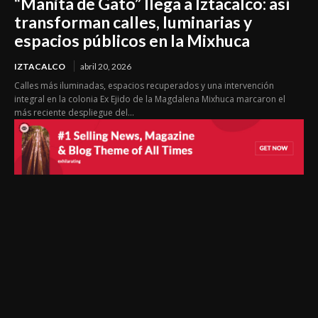
“Manita de Gato” llega a Iztacalco: así
transforman calles, luminarias y
espacios públicos en la Mixhuca
IZTACALCO
abril 20, 2026
Calles más iluminadas, espacios recuperados y una intervención
integral en la colonia Ex Ejido de la Magdalena Mixhuca marcaron el
más reciente despliegue del...