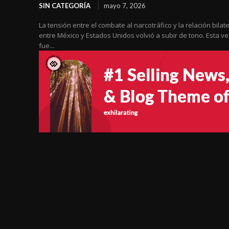
SIN CATEGORÍA
mayo 7, 2026
La tensión entre el combate al narcotráfico y la relación bilate
entre México y Estados Unidos volvió a subir de tono. Esta ve
fue...