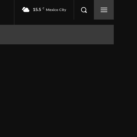
15.5
C
Mexico City
EVENTOS
SEGURIDAD
More
Obregón
Azcapotzalco
Benito Juárez
CDMX
Coyoacán
Cuajimalpa de Morelos
Cuauhtémoc
entretenimiento
Deporte
Economía
Eventos
Iztacalco
Iztapalapa
La Magdalena Contreras
o
Milpa Alta
Seguridad
Tláhuac
Tlalpan
Venustiano Carranza
Xochimilco