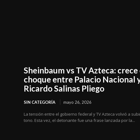
Sheinbaum vs TV Azteca: crece 
choque entre Palacio Nacional 
Ricardo Salinas Pliego
SIN CATEGORÍA
mayo 26, 2026
La tensión entre el gobierno federal y TV Azteca volvió a subi
tono. Esta vez, el detonante fue una frase lanzada por la...