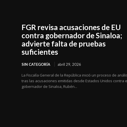
FGR revisa acusaciones de EU
contra gobernador de Sinaloa;
advierte falta de pruebas
suficientes
SIN CATEGORÍA
abril 29, 2026
La Fiscalía General de la República inició un proceso de análi
tras las acusaciones emitidas desde Estados Unidos contra e
gobernador de Sinaloa, Rubén...