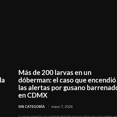
Más de 200 larvas en un
la
dóberman: el caso que encendió
las alertas por gusano barrenad
en CDMX
SIN CATEGORÍA
mayo 7, 2026
e
Lo que parecía una simple herida provocada por una pelea en