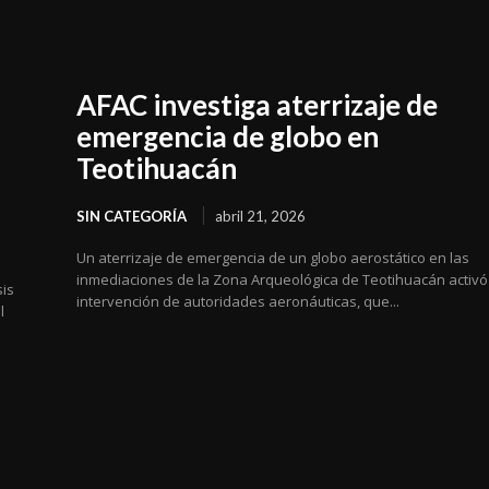
AFAC investiga aterrizaje de
emergencia de globo en
Teotihuacán
SIN CATEGORÍA
abril 21, 2026
Un aterrizaje de emergencia de un globo aerostático en las
inmediaciones de la Zona Arqueológica de Teotihuacán activó
sis
intervención de autoridades aeronáuticas, que...
l