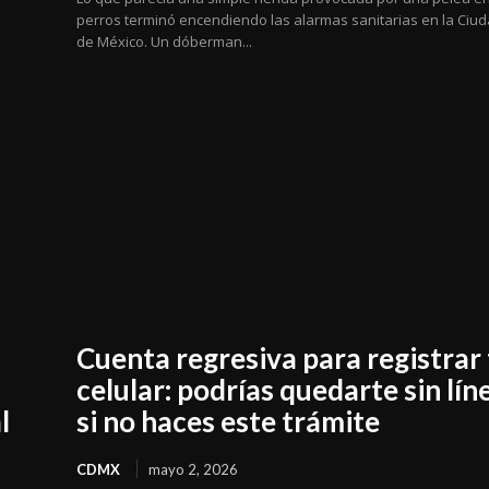
perros terminó encendiendo las alarmas sanitarias en la Ciu
de México. Un dóberman...
Cuenta regresiva para registrar
celular: podrías quedarte sin lín
l
si no haces este trámite
CDMX
mayo 2, 2026