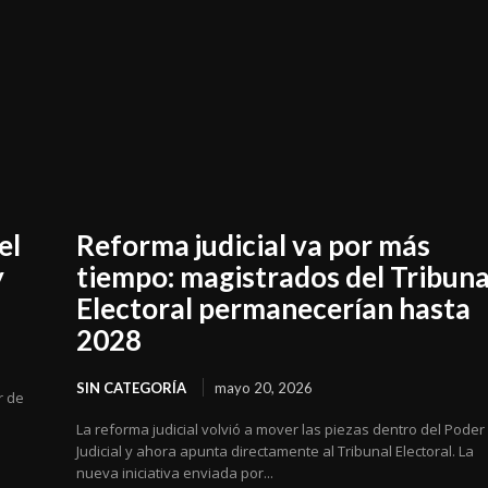
el
Reforma judicial va por más
y
tiempo: magistrados del Tribuna
Electoral permanecerían hasta
2028
SIN CATEGORÍA
mayo 20, 2026
r de
La reforma judicial volvió a mover las piezas dentro del Poder
Judicial y ahora apunta directamente al Tribunal Electoral. La
nueva iniciativa enviada por...