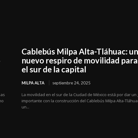
Cablebús Milpa Alta-Tláhuac: u
o
nuevo respiro de movilidad para
el sur de la capital
MILPA ALTA
septiembre 24, 2025
das
La movilidad en el sur de la Ciudad de México está por dar un 
no
importante con la construcción del Cablebús Milpa Alta-Tláhua
un...