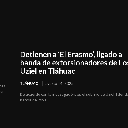
Detienen a ‘El Erasmo’, ligado a
banda de extorsionadores de Lo
Uziel en Tláhuac
TLÁHUAC
agosto 14, 2025
ldes
 sus
De acuerdo con la investigación, es el sobrino de Uziel, líder d
banda delictiva.