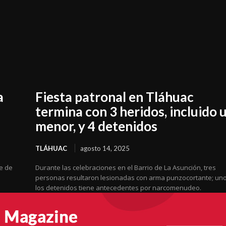
a
Fiesta patronal en Tláhuac
termina con 3 heridos, incluido 
menor, y 4 detenidos
TLÁHUAC
agosto 14, 2025
e de
Durante las celebraciones en el Barrio de La Asunción, tres
personas resultaron lesionadas con arma punzocortante; un
los detenidos tiene antecedentes por narcomenudeo.