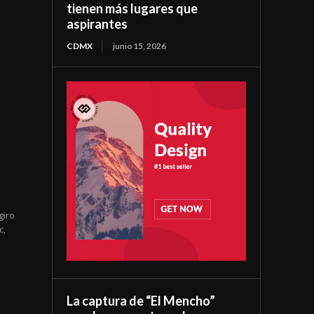
tienen más lugares que
aspirantes
CDMX
junio 15, 2026
n
giro
c,
La captura de “El Mencho”