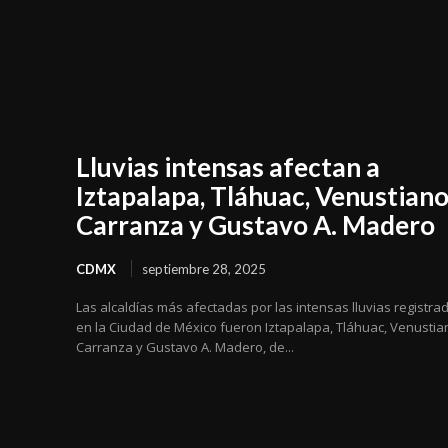
Lluvias intensas afectan a
Iztapalapa, Tláhuac, Venustian
Carranza y Gustavo A. Madero
CDMX
septiembre 28, 2025
Las alcaldías más afectadas por las intensas lluvias registra
en la Ciudad de México fueron Iztapalapa, Tláhuac, Venustia
Carranza y Gustavo A. Madero, de...