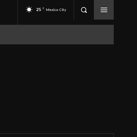
25
C
Mexico City
EVENTOS
SEGURIDAD
More
egón
Azcapotzalco
Benito Juárez
Coyoacán
s
Cuauhtémoc
Gustavo A. Madero
Iztacalco
Magdalena Contreras
Miguel Hidalgo
Milpa Alta
Tlalpan
Venustiano Carranza
Xochimilco