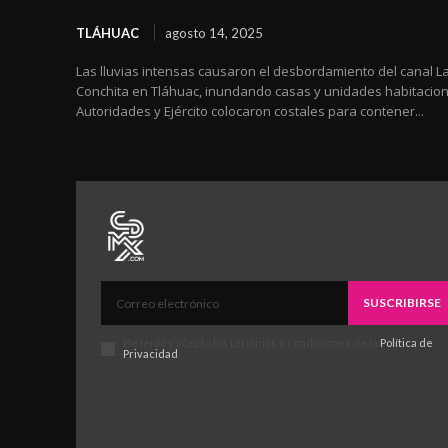
TLÁHUAC
agosto 14, 2025
Las lluvias intensas causaron el desbordamiento del canal L
Conchita en Tláhuac, inundando casas y unidades habitacion
Autoridades y Ejército colocaron costales para contener...
SUSCRIBIRSE
He leído y acepto los términos y condiciones de la
Política de
Privacidad
.