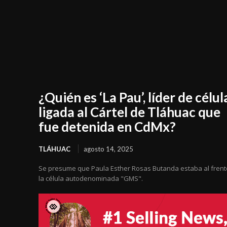
¿Quién es ‘La Pau’, líder de célul
ligada al Cártel de Tláhuac que
fue detenida en CdMx?
TLÁHUAC
agosto 14, 2025
Se presume que Paula Esther Rosas Butanda estaba al frent
la célula autodenominada "GMS".