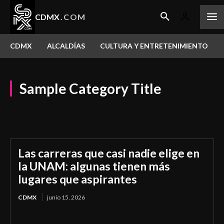
CDMX
.COM
CDMX
ALCALDÍAS
CULTURA Y ENTRETENIMIENTO
Sample Category Title
Sample Category I
Sample Category II
Sample Category III
Sample Category IV
Las carreras que casi nadie elige en
la UNAM: algunas tienen más
lugares que aspirantes
CDMX
junio 15, 2026