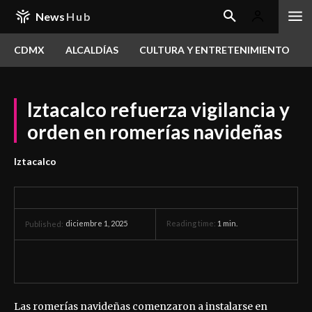
News
Hub
CDMX
ALCALDÍAS
CULTURA Y ENTRETENIMIENTO
Iztacalco refuerza vigilancia y
orden en romerías navideñas
Iztacalco
diciembre 1, 2025
Reading time:
1
min.
Published:
Las romerías navideñas comenzaron a instalarse en