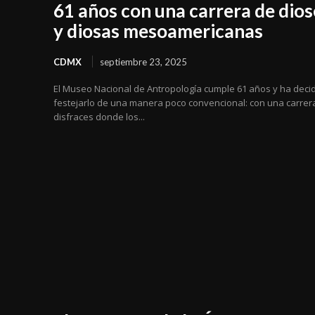
61 años con una carrera de dios
y diosas mesoamericanas
CDMX
septiembre 23, 2025
El Museo Nacional de Antropología cumple 61 años y ha deci
festejarlo de una manera poco convencional: con una carrer
disfraces donde los...