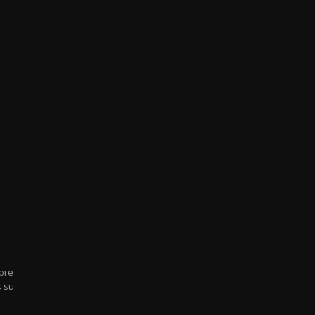
mbre
s su