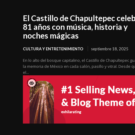
El Castillo de Chapultepec cele
81 años con música, historia y
noches mágicas
CULTURA Y ENTRETENIMIENTO
septiembre 18, 2025
En lo alto del bosque capitalino, el Castillo de Chapultepec g
la memoria de México en cada salón, pasillo y vitral. Desde q
el...