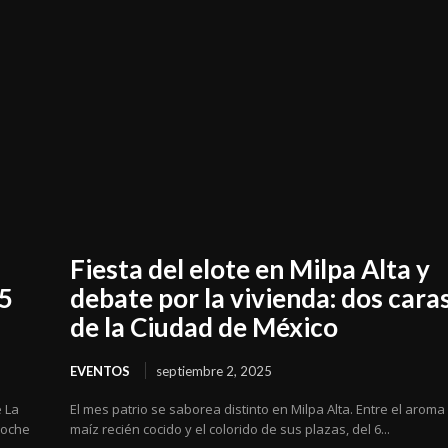
Fiesta del elote en Milpa Alta y
15
debate por la vivienda: dos cara
de la Ciudad de México
EVENTOS
septiembre 2, 2025
 La
El mes patrio se saborea distinto en Milpa Alta. Entre el aroma
noche
maíz recién cocido y el colorido de sus plazas, del 6...