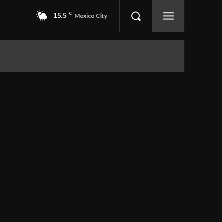
15.5
C
Mexico City
EVENTOS
SEGURIDAD
More
Obregón
Azcapotzalco
Benito Juárez
CDMX
Coyoacán
Cuajimalpa de Morelos
Cuauhtémoc
ento
Deporte
Economía
Gustavo A. Madero
palapa
La Magdalena Contreras
Miguel Hidalgo
ridad
Tláhuac
Tlalpan
Venustiano Carranza
Xochimilco