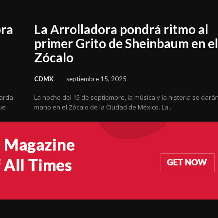
bra
La Arrolladora pondrá ritmo al
primer Grito de Sheinbaum en e
Zócalo
CDMX
septiembre 15, 2025
uarda
La noche del 15 de septiembre, la música y la historia se darán
ue
mano en el Zócalo de la Ciudad de México. La...