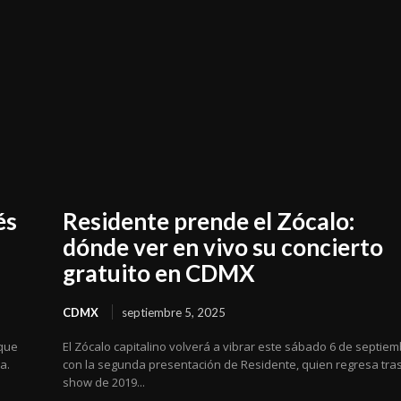
és
Residente prende el Zócalo:
dónde ver en vivo su concierto
gratuito en CDMX
CDMX
septiembre 5, 2025
 que
El Zócalo capitalino volverá a vibrar este sábado 6 de septie
a.
con la segunda presentación de Residente, quien regresa tra
show de 2019...