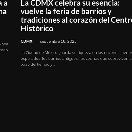
a a
La CDMX celebra su esencia:
na
vuelve la feria de barrios y
tradiciones al corazón del Centr
Histórico
CDMX
septiembre 18, 2025
 Rosa
erado
La Ciudad de México guarda su riqueza en los rincones meno
esperados: los barrios antiguos, las cocinas que sobreviven a
paso del tiempo y...