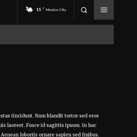
15
C
Mexico City
EVENTOS
SEGURIDAD
More
estas tincidunt. Nam blandit tortor sed eros
s laoreet. Fusce id sagittis ipsum. In hac
 Aenean lobortis ornare sapien sed finibus.