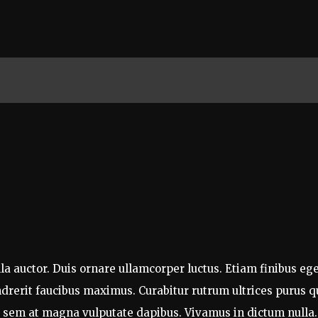
ENTRETENIMIENTO
DEPORTE
ECONOMÍA
ulla auctor. Duis ornare ullamcorper luctus. Etiam finibus eg
drerit faucibus maximus. Curabitur rutrum ultrices purus qui
e sem at magna vulputate dapibus. Vivamus in dictum nulla.