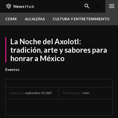
News
Hub
CDMX
ALCALDÍAS
CULTURA Y ENTRETENIMIENTO
La Noche del Axolotl:
tradición, arte y sabores para
honrar a México
Eventos
septiembre 23, 2025
Reading time:
1
min.
Published: