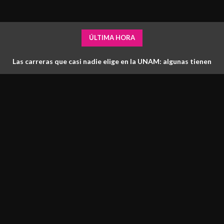
ÚLTIMA HORA
Las carreras que casi nadie elige en la UNAM: algunas tienen
más lugares que aspirantes