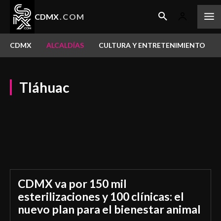
CDMX
.COM
CDMX
ALCALDÍAS
CULTURA Y ENTRETENIMIENTO
Tláhuac
Álvaro Obregón
Azcapotzalco
Benito Juárez
Coyoacán
Cuajimalpa de Morelos
Cuauhtémoc
Gustavo A. Madero
Iztacalco
Iztapalapa
La Magdalena Contreras
Miguel Hidalgo
Milpa Alta
Tlalpan
Venustiano Carranza
Xochimilco
CDMX va por 150 mil
esterilizaciones y 100 clínicas: el
nuevo plan para el bienestar animal