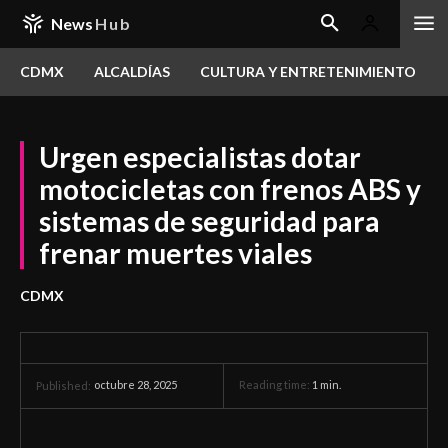
News
Hub
CDMX
ALCALDÍAS
CULTURA Y ENTRETENIMIENTO
Urgen especialistas dotar
motocicletas con frenos ABS y
sistemas de seguridad para
frenar muertes viales
CDMX
octubre 28, 2025
Reading time:
1
min.
Published: