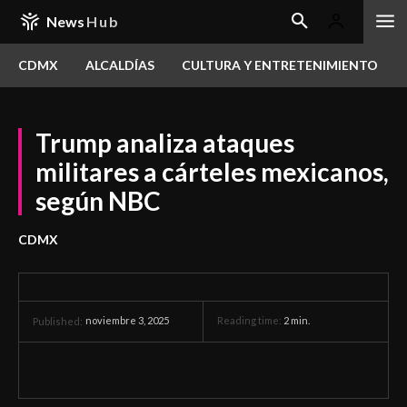
News
Hub
CDMX
ALCALDÍAS
CULTURA Y ENTRETENIMIENTO
Trump analiza ataques
militares a cárteles mexicanos,
según NBC
CDMX
noviembre 3, 2025
Reading time:
2
min.
Published: