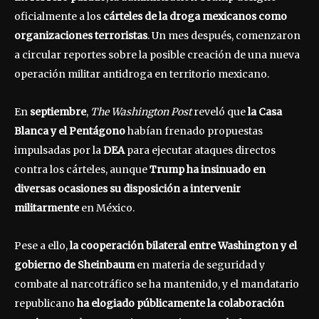
oficialmente a los
cárteles de la droga mexicanos como
organizaciones terroristas
. Un mes después, comenzaron
a circular reportes sobre la posible creación de una nueva
operación militar antidroga en territorio mexicano.
En
septiembre
,
The Washington Post
reveló que
la Casa
Blanca y el Pentágono
habían frenado propuestas
impulsadas por la
DEA
para ejecutar ataques directos
contra los cárteles, aunque
Trump ha insinuado en
diversas ocasiones su disposición a intervenir
militarmente
en México.
Pese a ello,
la cooperación bilateral entre Washington y el
gobierno de Sheinbaum
en materia de seguridad y
combate al narcotráfico se ha mantenido, y el mandatario
republicano
ha elogiado públicamente la colaboración