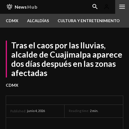
News
Hub
CDMX
ALCALDÍAS
CULTURA Y ENTRETENIMIENTO
Tras el caos por las lluvias,
alcalde de Cuajimalpa aparece
dos días después en las zonas
afectadas
CDMX
junio 4, 2026
Reading time:
2
min.
Published: