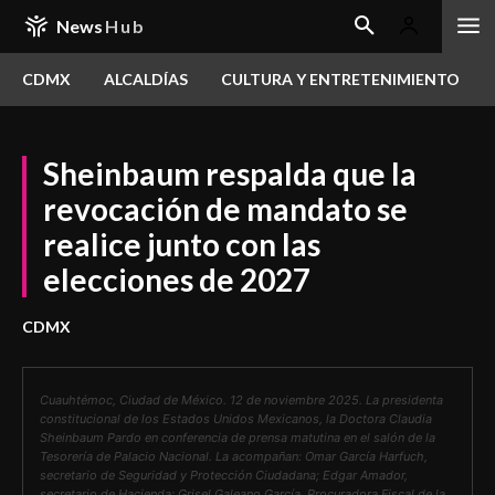
News
Hub
CDMX
ALCALDÍAS
CULTURA Y ENTRETENIMIENTO
Sheinbaum respalda que la
revocación de mandato se
realice junto con las
elecciones de 2027
CDMX
Cuauhtémoc, Ciudad de México. 12 de noviembre 2025. La presidenta
constitucional de los Estados Unidos Mexicanos, la Doctora Claudia
Sheinbaum Pardo en conferencia de prensa matutina en el salón de la
Tesorería de Palacio Nacional. La acompañan: Omar García Harfuch,
secretario de Seguridad y Protección Ciudadana; Edgar Amador,
secretario de Hacienda; Grisel Galeano García, Procuradora Fiscal de la