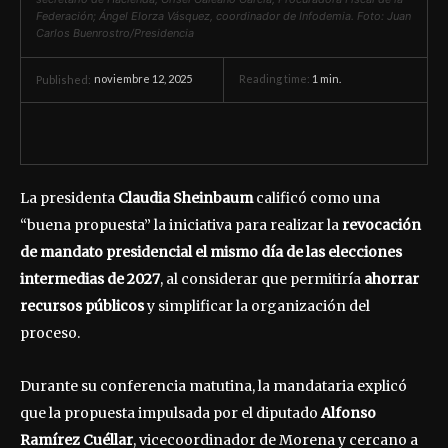
Federación; Ángel Elorza Vásquez, coordinador de Infodemia. Foto: Juan
Carlos Buenrostro/Presidencia
noviembre 12, 2025
Reading time:
1
min.
Published:
La presidenta
Claudia Sheinbaum
calificó como una
“buena propuesta” la iniciativa para realizar la
revocación
de mandato presidencial el mismo día de las elecciones
intermedias de 2027
, al considerar que permitiría
ahorrar
recursos públicos
y simplificar la organización del
proceso.
Durante su conferencia matutina, la mandataria explicó
que la propuesta impulsada por el diputado
Alfonso
Ramírez Cuéllar
, vicecoordinador de Morena y cercano a