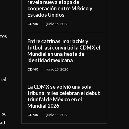
revela nueva etapa de
cooperación entre México y
Estados Unidos
CDMX
junio 15, 2026
ntos
Entre catrinas, mariachis y
futbol: así convirtió la CDMX el
Mundial en una fiesta de
identidad mexicana
CDMX
junio 15, 2026
ral
La CDMX se volvió una sola
tribuna: miles celebran el debut
triunfal de México en el
Mundial 2026
y se
CDMX
junio 11, 2026
dad