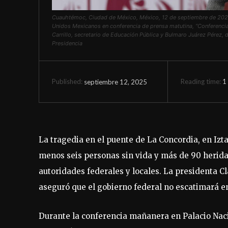
Cuauhtémoc, Ciudad de México, México, 12 de septiembre de 2025
Unidos Mexicanos en conferencia de prensa matutina, “Conferencia
Carrillo, secretario de Educación Pública y Bulmaro Juárez Pérez, 
Presidencia
Reading time:
1
septiembre 12, 2025
Published:
La tragedia en el puente de La Concordia, en Izta
menos seis personas sin vida y más de 90 herida
autoridades federales y locales. La presidenta C
aseguró que el gobierno federal no escatimará en
Durante la conferencia mañanera en Palacio Naci