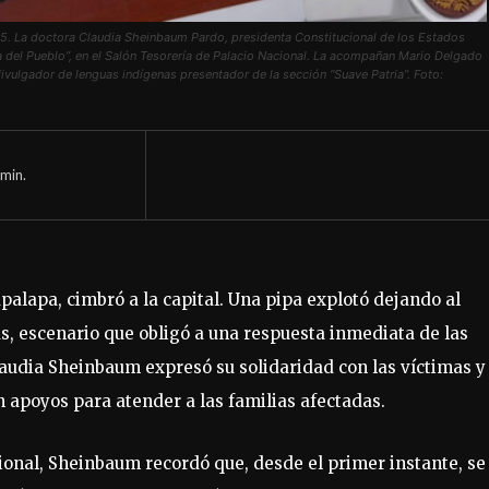
. La doctora Claudia Sheinbaum Pardo, presidenta Constitucional de los Estados
 del Pueblo”, en el Salón Tesorería de Palacio Nacional. La acompañan Mario Delgado
divulgador de lenguas indígenas presentador de la sección “Suave Patria”. Foto:
min.
palapa, cimbró a la capital. Una pipa explotó dejando al
s, escenario que obligó a una respuesta inmediata de las
laudia Sheinbaum expresó su solidaridad con las víctimas y
 apoyos para atender a las familias afectadas.
onal, Sheinbaum recordó que, desde el primer instante, se