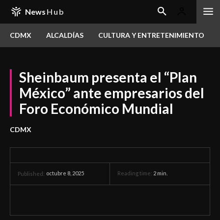
News
Hub
CDMX
ALCALDÍAS
CULTURA Y ENTRETENIMIENTO
Sheinbaum presenta el “Plan
México” ante empresarios del
Foro Económico Mundial
CDMX
octubre 8, 2025
Reading time:
2
min.
Published: