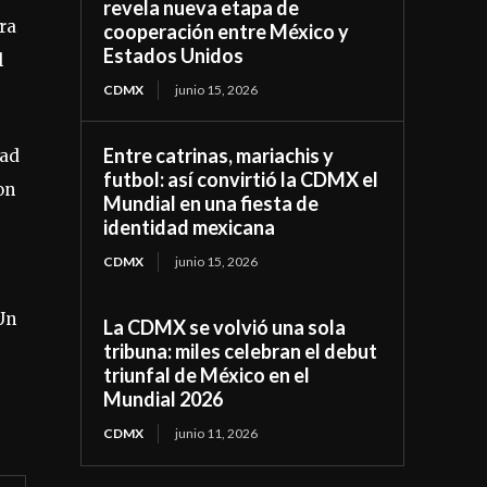
revela nueva etapa de
ra
cooperación entre México y
Estados Unidos
l
CDMX
junio 15, 2026
Entre catrinas, mariachis y
dad
futbol: así convirtió la CDMX el
on
Mundial en una fiesta de
identidad mexicana
CDMX
junio 15, 2026
 Un
La CDMX se volvió una sola
tribuna: miles celebran el debut
triunfal de México en el
Mundial 2026
CDMX
junio 11, 2026