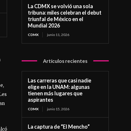
La CDMX se volvió una sola
tribuna: miles celebran el debut
triunfal de México en el
Mundial 2026
CDMX
junio 11, 2026
a
Artículos recientes
Las carreras que casi nadie
e,
elige en la UNAM: algunas
tienen más lugares que
“Les
aspirantes
han
CDMX
junio 15, 2026
La captura de “El Mencho”
alcó