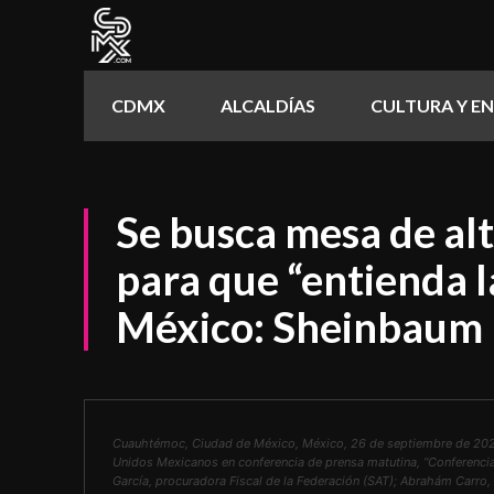
CDMX
ALCALDÍAS
CULTURA Y E
Se busca mesa de alt
para que “entienda l
México: Sheinbaum
Cuauhtémoc, Ciudad de México, México, 26 de septiembre de 2025
Unidos Mexicanos en conferencia de prensa matutina, “Conferencia 
García, procuradora Fiscal de la Federación (SAT); Abrahám Carro, 