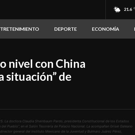
21.6
NTRETENIMIENTO
DEPORTE
ECONOMÍA
o nivel con China
a situación” de
. La doctora Claudia Sheinbaum Pardo, presidenta Constitucional de los Estados
del Pueblo”, en el Salón Tesorería de Palacio Nacional. La acompañan Grisel Galeano
director general del Instituto Mexicano de la Juventud y Bulmaro Juárez Pérez,