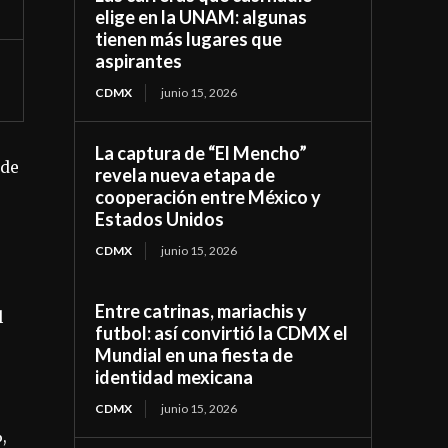
elige en la UNAM: algunas
tienen más lugares que
aspirantes
CDMX
junio 15, 2026
La captura de “El Mencho”
 de
revela nueva etapa de
cooperación entre México y
Estados Unidos
CDMX
junio 15, 2026
Entre catrinas, mariachis y
l
futbol: así convirtió la CDMX el
Mundial en una fiesta de
identidad mexicana
CDMX
junio 15, 2026
,