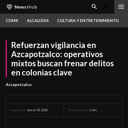
News
Hub
CDMX
ALCALDÍAS
CULTURA Y ENTRETENIMIENTO
Refuerzan vigilancia en
Azcapotzalco: operativos
mixtos buscan frenar delitos
en colonias clave
Azcapotzalco
marzo 18, 2026
Reading time:
1
min.
Published: