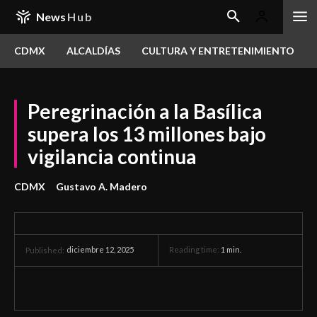
News
Hub
CDMX
ALCALDÍAS
CULTURA Y ENTRETENIMIENTO
Peregrinación a la Basílica
supera los 13 millones bajo
vigilancia continua
CDMX
Gustavo A. Madero
diciembre 12, 2025
Reading time:
1
min.
Published: