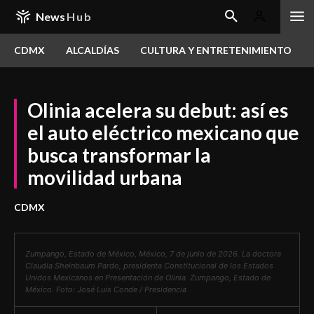
News
Hub
CDMX
ALCALDÍAS
CULTURA Y ENTRETENIMIENTO
Olinia acelera su debut: así es
el auto eléctrico mexicano que
busca transformar la
movilidad urbana
CDMX
Zumpango, Estado de México, México, 7 de junio de 2026. La doctora
Claudia Sheinbaum Pardo, presidenta Constitucional de los Estados
Unidos Mexicanos en Presentación de Olinia. Zumpango, Estado de
México. Foto: José Luis Conde / Presidencia