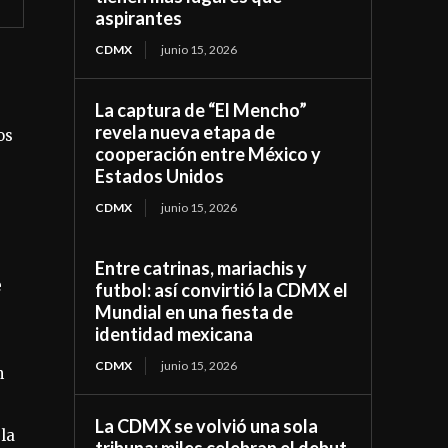
aspirantes
CDMX
junio 15, 2026
La captura de “El Mencho”
revela nueva etapa de
os
cooperación entre México y
Estados Unidos
CDMX
junio 15, 2026
Entre catrinas, mariachis y
e
futbol: así convirtió la CDMX el
Mundial en una fiesta de
identidad mexicana
CDMX
junio 15, 2026
n
La CDMX se volvió una sola
la
tribuna: miles celebran el debut