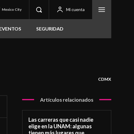
C
Mi cuenta
Mexico City
EVENTOS
SEGURIDAD
CDMX
Artículos relacionados
Las carreras que casi nadie
elige en la UNAM: algunas
tienen más lugares que