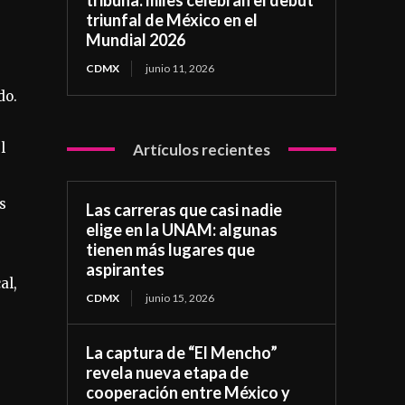
triunfal de México en el
Mundial 2026
CDMX
junio 11, 2026
do.
l
Artículos recientes
s
Las carreras que casi nadie
elige en la UNAM: algunas
tienen más lugares que
aspirantes
al,
CDMX
junio 15, 2026
La captura de “El Mencho”
revela nueva etapa de
cooperación entre México y