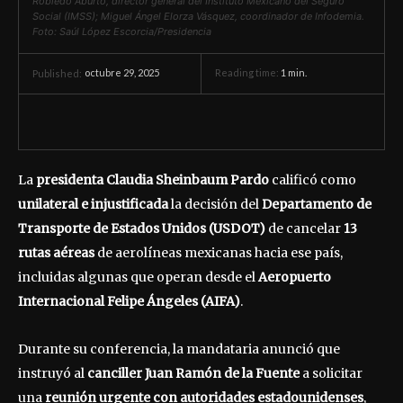
Robledo Aburto, director general del Instituto Mexicano del Seguro
Social (IMSS); Miguel Ángel Elorza Vásquez, coordinador de Infodemia.
Foto: Saúl López Escorcia/Presidencia
octubre 29, 2025
Reading time:
1
min.
Published:
La
presidenta Claudia Sheinbaum Pardo
calificó como
unilateral e injustificada
la decisión del
Departamento de
Transporte de Estados Unidos (USDOT)
de cancelar
13
rutas aéreas
de aerolíneas mexicanas hacia ese país,
incluidas algunas que operan desde el
Aeropuerto
Internacional Felipe Ángeles (AIFA)
.
Durante su conferencia, la mandataria anunció que
instruyó al
canciller Juan Ramón de la Fuente
a solicitar
una
reunión urgente con autoridades estadounidenses
,