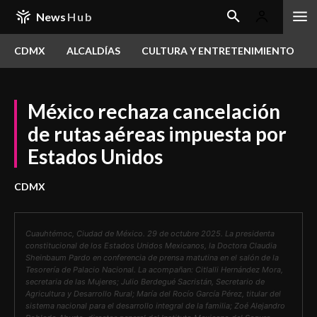
News
Hub
CDMX
ALCALDÍAS
CULTURA Y ENTRETENIMIENTO
México rechaza cancelación
de rutas aéreas impuesta por
Estados Unidos
CDMX
Cuauhtémoc, Ciudad de México. 29 de octubre 2025. La presidenta
constitucional de los Estados Unidos Mexicanos, la Doctora Claudia
Sheinbaum Pardo en conferencia de prensa matutina en el salón de la
Tesorería de Palacio Nacional. La acompañan: Citlalli Hernández Mora,
secretaria de las Mujeres; Julio Berdegué Sacristán, Secretario de
Agricultura y Desarrollo Rural; María del Rocío García Pérez, titular del
sistema nacional para el desarrollo integral de la familia; Zoé Alejandro