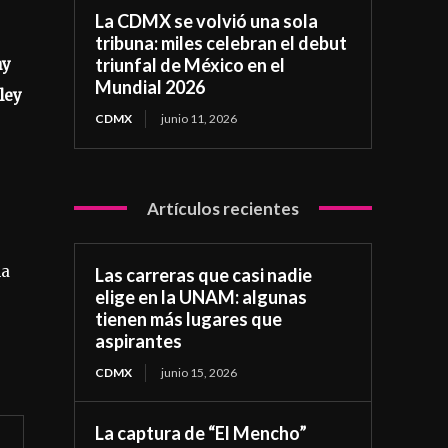
La CDMX se volvió una sola
tribuna: miles celebran el debut
triunfal de México en el
ny
Mundial 2026
ley
CDMX
junio 11, 2026
Artículos recientes
la
Las carreras que casi nadie
elige en la UNAM: algunas
e
tienen más lugares que
aspirantes
CDMX
junio 15, 2026
La captura de “El Mencho”