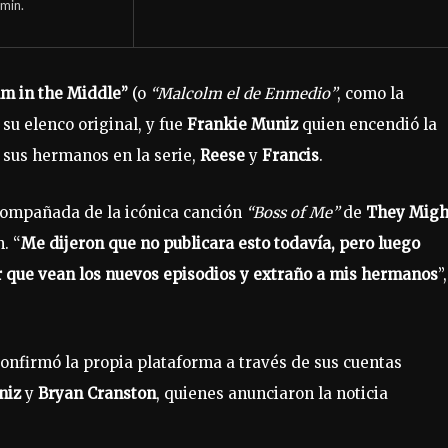
min.
m in the Middle”
(o
“Malcolm el de Enmedio”
, como la
 su elenco original, y fue
Frankie Muniz
quien encendió la
 sus hermanos en la serie,
Reese
y
Francis
.
 acompañada de la icónica canción
“Boss of Me”
de
They Migh
. “
Me dijeron que no publicara esto todavía, pero luego
 que vean los nuevos episodios y extraño a mis hermanos
”,
confirmó la propia plataforma a través de sus cuentas
niz
y
Bryan Cranston
, quienes anunciaron la noticia