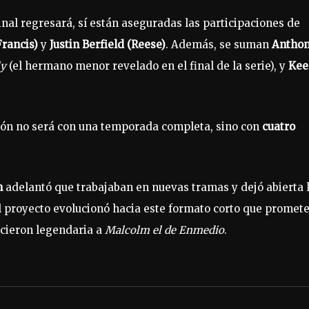
inal regresará, sí están aseguradas las participaciones de
rancis)
y
Justin Berfield (Reese)
. Además, se suman
Antho
ly
(el hermano menor revelado en el final de la serie), y
Kee
isión no será con una temporada completa, sino con
cuatro
n
adelantó que trabajaban en nuevas tramas y dejó abierta 
l proyecto evolucionó hacia este formato corto que promet
icieron legendaria a
Malcolm el de Enmedio
.