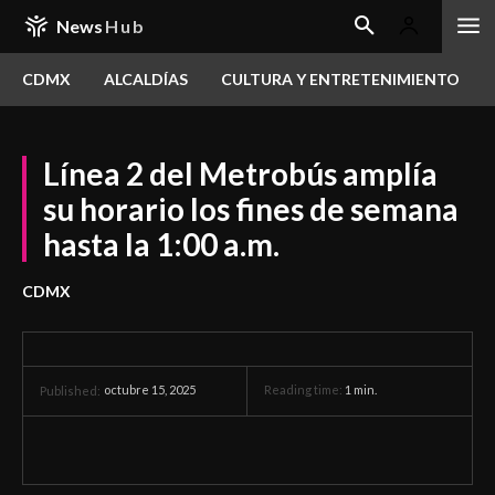
News
Hub
CDMX
ALCALDÍAS
CULTURA Y ENTRETENIMIENTO
Línea 2 del Metrobús amplía
su horario los fines de semana
hasta la 1:00 a.m.
CDMX
octubre 15, 2025
Reading time:
1
min.
Published: