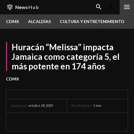
News
Hub
CDMX
ALCALDÍAS
CULTURA Y ENTRETENIMIENTO
Huracán “Melissa” impacta
Jamaica como categoría 5, el
más potente en 174 años
CDMX
octubre 28, 2025
Reading time:
1
min.
Published: