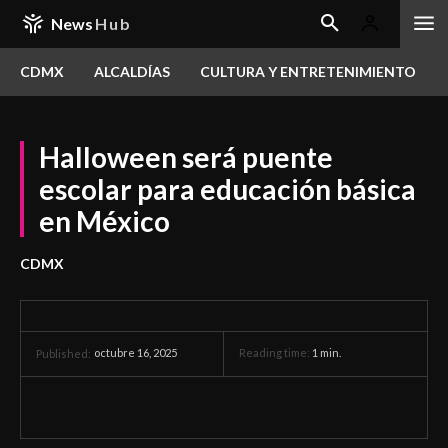
News
Hub
CDMX
ALCALDÍAS
CULTURA Y ENTRETENIMIENTO
Halloween será puente
escolar para educación básica
en México
CDMX
octubre 16, 2025
Reading time:
1
min.
Published: