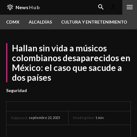
News
Hub
CDMX
ALCALDÍAS
CULTURA Y ENTRETENIMIENTO
Hallan sin vida a músicos
colombianos desaparecidos en
México: el caso que sacude a
dos países
Seguridad
septiembre 23, 2025
Reading time:
1
min.
Published: