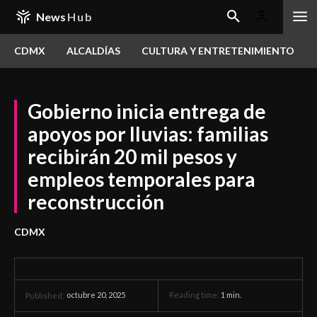
News
Hub
CDMX
ALCALDÍAS
CULTURA Y ENTRETENIMIENTO
Gobierno inicia entrega de
apoyos por lluvias: familias
recibirán 20 mil pesos y
empleos temporales para
reconstrucción
CDMX
octubre 20, 2025
Reading time:
1
min.
Published: