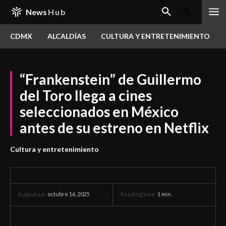
News
Hub
CDMX
ALCALDÍAS
CULTURA Y ENTRETENIMIENTO
“Frankenstein” de Guillermo
del Toro llega a cines
seleccionados en México
antes de su estreno en Netflix
Cultura y entretenimiento
octubre 16, 2025
Reading time:
1
min.
Published: