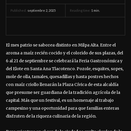
septiembre 2, 2025
Reading time:
1
min.
Published:
El mes patrio se saborea distinto en Milpa Alta. Entre el
aroma a maíz recién cocido y el colorido de sus plazas, del
6 al 21 de septiembre se celebrará la Feria Gastronómica y
del Elote en Santa Ana Tlacotenco. Pozole, esquites, sopes,
mole de olla, tamales, quesadillas y hasta postres hechos
con maíz criollo llenarán la Plaza Cívica de esta alcaldía
que presume ser guardiana de la tradición agrícola de la
capital. Más que un festival, es un homenaje al trabajo
campesino y una oportunidad para que familias enteras
disfruten de la riqueza culinaria de la región.