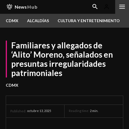
News
Hub
CDMX
ALCALDÍAS
CULTURA Y ENTRETENIMIENTO
Familiares y allegados de
‘Alito’ Moreno, señalados en
presuntas irregularidades
patrimoniales
CDMX
octubre 13, 2025
Reading time:
2
min.
Published: