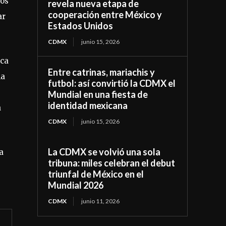
ros
revela nueva etapa de
cooperación entre México y
ar
Estados Unidos
CDMX
junio 15, 2026
ica
Entre catrinas, mariachis y
la
futbol: así convirtió la CDMX el
Mundial en una fiesta de
identidad mexicana
a
CDMX
junio 15, 2026
La CDMX se volvió una sola
a
tribuna: miles celebran el debut
triunfal de México en el
Mundial 2026
CDMX
junio 11, 2026