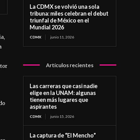
La CDMX se volvió una sola
tribuna: miles celebran el debut
triunfal de México en el
Mundial 2026
ia,
CDMX
junio 11, 2026
a
Artículos recientes
tor
Las carreras que casi nadie
elige en la UNAM: algunas
tienen más lugares que
ado
aspirantes
CDMX
junio 15, 2026
La captura de “El Mencho”