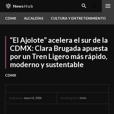
News
Hub
CDMX
ALCALDÍAS
CULTURA Y ENTRETENIMIENTO
“El Ajolote” acelera el sur de la
CDMX: Clara Brugada apuesta
por un Tren Ligero más rápido,
moderno y sustentable
CDMX
mayo 11, 2026
Reading time:
2
min.
Published: