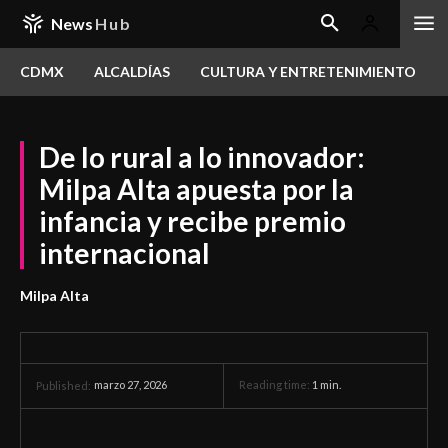
News
Hub
CDMX
ALCALDÍAS
CULTURA Y ENTRETENIMIENTO
De lo rural a lo innovador:
Milpa Alta apuesta por la
infancia y recibe premio
internacional
Milpa Alta
marzo 27, 2026
Reading time:
1
min.
Published: