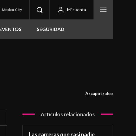
C
Mi cuenta
Mexico City
EVENTOS
SEGURIDAD
Azcapotzalco
Artículos relacionados
Las carreras que casi nadie