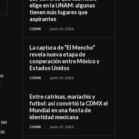
elige en la UNAM: algunas
tienen más lugares que
aspirantes
CDMX
junio 15, 2026
La captura de “El Mencho”
revela nueva etapa de
cooperación entre México y
Estados Unidos
no
CDMX
junio 15, 2026
s
Entre catrinas, mariachis y
futbol: así convirtió la CDMX el
Mundial en una fiesta de
identidad mexicana
 no
CDMX
junio 15, 2026
na