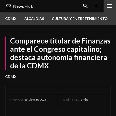
News
Hub
CDMX
ALCALDÍAS
CULTURA Y ENTRETENIMIENTO
Comparece titular de Finanzas
ante el Congreso capitalino;
destaca autonomía financiera
de la CDMX
CDMX
octubre 30, 2025
Reading time:
1
min.
Published: