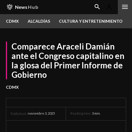
News
Hub
CDMX
ALCALDÍAS
CULTURA Y ENTRETENIMIENTO
Comparece Araceli Damián
ante el Congreso capitalino en
la glosa del Primer Informe de
Gobierno
CDMX
noviembre 3, 2025
Reading time:
3
min.
Published: