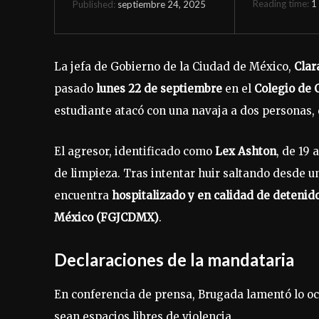
Reading time:
1
septiembre 24, 2025
Published:
La jefa de Gobierno de la Ciudad de México,
Clar
pasado
lunes 22 de septiembre
en el
Colegio de 
estudiante atacó con una navaja a dos personas,
El agresor, identificado como
Lex Ashton
, de 19
de limpieza. Tras intentar huir saltando desde un
encuentra
hospitalizado y en calidad de detenid
México (FGJCDMX)
.
Declaraciones de la mandataria
En conferencia de prensa, Brugada lamentó lo oc
sean espacios libres de violencia.