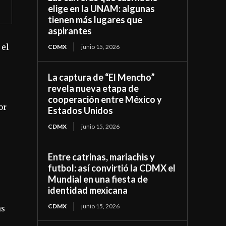
elige en la UNAM: algunas
tienen más lugares que
aspirantes
 el
CDMX
junio 15, 2026
La captura de “El Mencho”
revela nueva etapa de
cooperación entre México y
or
Estados Unidos
e
CDMX
junio 15, 2026
Entre catrinas, mariachis y
futbol: así convirtió la CDMX el
Mundial en una fiesta de
identidad mexicana
CDMX
junio 15, 2026
as