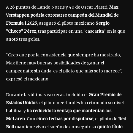
A 26 puntos de Lando Norris y 40 de Oscar Piastri,
Max
Verstappen podría coronarse campeón del Mundial de
Fórmula 1 2025
, aseguró el piloto mexicano
Sergio
“Checo” Pérez
, tras participar en una “cascarita” en la que
anotó tres goles.
“Creo que por la consistencia que siempre ha mostrado,
Max tiene muy buenas posibilidades de ganar el
campeonato; sin duda, es el piloto que más se lo merece”,
expresó el mexicano.
Durante las últimas carreras, incluido el
Gran Premio de
Estados Unidos
, el piloto neerlandés ha retomado su nivel
habitual y
ha reducido la ventaja que mantenían los
McLaren
. Con
cinco fechas por disputarse
, el piloto de
Red
Bull
mantiene vivo el sueño de conseguir su
quinto título