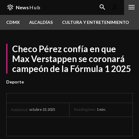
News
Hub
CDMX
ALCALDÍAS
CULTURA Y ENTRETENIMIENTO
Checo Pérez confía en que
Max Verstappen se coronará
campeón de la Fórmula 1 2025
Deporte
octubre 23, 2025
Reading time:
1
min.
Published: