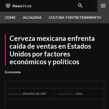
News
Hub
CDMX
ALCALDÍAS
CULTURA Y ENTRETENIMIENTO
Cerveza mexicana enfrenta
caída de ventas en Estados
Unidos por factores
económicos y políticos
Economía
diciembre 26, 2025
Reading time:
3
min.
Published: