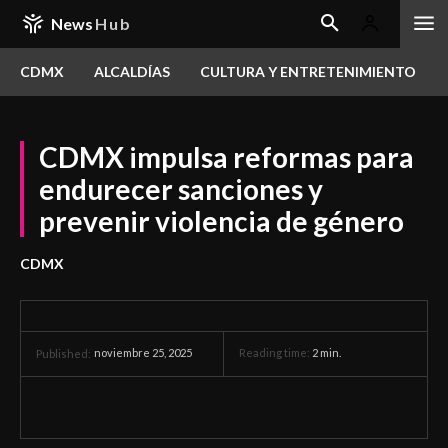
News
Hub
CDMX
ALCALDÍAS
CULTURA Y ENTRETENIMIENTO
CDMX impulsa reformas para
endurecer sanciones y
prevenir violencia de género
CDMX
noviembre 25, 2025
Reading time:
2
min.
Published: