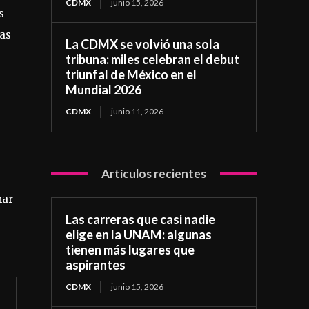
CDMX
junio 15, 2026
s
las
La CDMX se volvió una sola
tribuna: miles celebran el debut
triunfal de México en el
Mundial 2026
CDMX
junio 11, 2026
Artículos recientes
nar
Las carreras que casi nadie
elige en la UNAM: algunas
tienen más lugares que
aspirantes
CDMX
junio 15, 2026