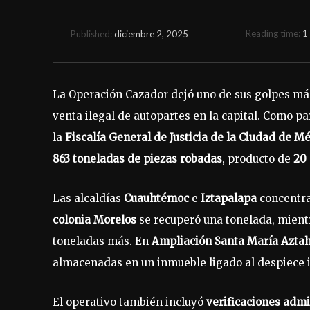
Reading time:
1
diciembre 2, 2025
Published:
La Operación Cazador dejó uno de sus golpes más
venta ilegal de autopartes en la capital. Como pa
la
Fiscalía General de Justicia de la Ciudad de M
863 toneladas de piezas robadas
, producto de
20 
Las alcaldías
Cuauhtémoc
e
Iztapalapa
concentra
colonia Morelos
se recuperó una tonelada, mien
toneladas más. En
Ampliación Santa María Azta
almacenadas en un inmueble ligado al despiece i
El operativo también incluyó
verificaciones admi