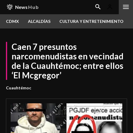
News
Hub
CDMX
ALCALDÍAS
CULTURA Y ENTRETENIMIENTO
Caen 7 presuntos
narcomenudistas en vecindad
de la Cuauhtémoc; entre ellos
‘El Mcgregor’
Cuauhtémoc