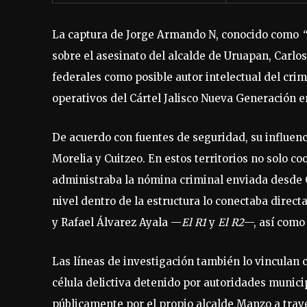
La captura de Jorge Armando N, conocido como
“
sobre el asesinato del alcalde de Uruapan, Carl
federales como posible autor intelectual del cri
operativos del Cártel Jalisco Nueva Generación 
De acuerdo con fuentes de seguridad, su influenc
Morelia y Cuitzeo. En estos territorios no solo c
administraba la nómina criminal enviada desde G
nivel dentro de la estructura lo conectaba dir
y Rafael Álvarez Ayala —
El R1
y
El R2
—, así como
Las líneas de investigación también lo vinculan
célula delictiva detenido por autoridades munic
públicamente por el propio alcalde Manzo a travé