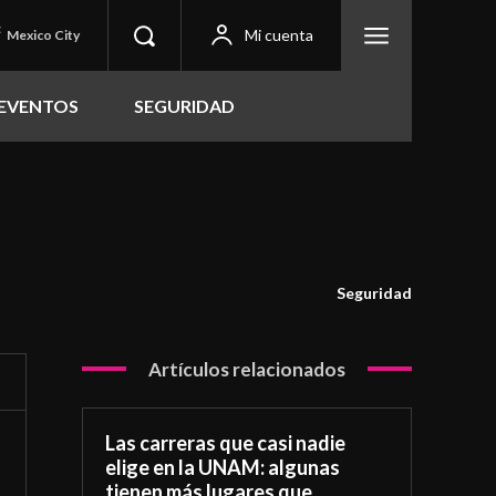
C
Mi cuenta
Mexico City
EVENTOS
SEGURIDAD
Seguridad
Artículos relacionados
Las carreras que casi nadie
elige en la UNAM: algunas
tienen más lugares que