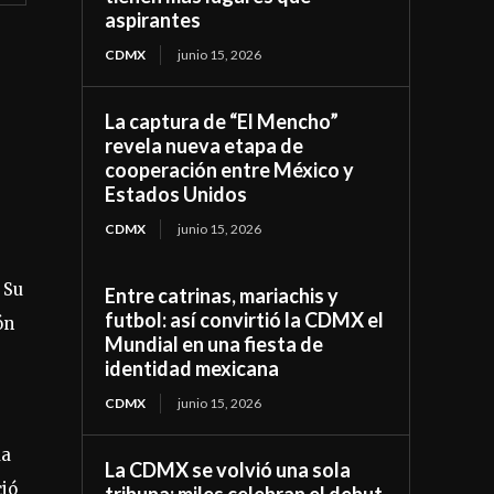
aspirantes
CDMX
junio 15, 2026
La captura de “El Mencho”
revela nueva etapa de
cooperación entre México y
Estados Unidos
CDMX
junio 15, 2026
. Su
Entre catrinas, mariachis y
futbol: así convirtió la CDMX el
ón
Mundial en una fiesta de
identidad mexicana
CDMX
junio 15, 2026
da
La CDMX se volvió una sola
ció
tribuna: miles celebran el debut