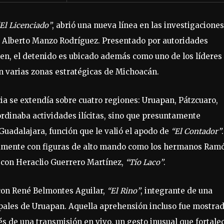
El Licenciado”
, abrió una nueva línea en las investigaciones
os Alberto Manzo Rodríguez. Presentado por autoridades
men, el detenido es ubicado además como uno de los líderes
en varias zonas estratégicas de Michoacán.
ia se extendía sobre cuatro regiones: Uruapan, Pátzcuaro,
oordinaba actividades ilícitas, sino que presuntamente
uadalajara, función que le valió el apodo de
“El Contador”
ectamente con figuras de alto mando como los hermanos Ram
 con Heraclio Guerrero Martínez,
“Tío Laco”
.
 con René Belmontes Aguilar,
“El Rino”
, integrante de una
ipales de Uruapan. Aquella aprehensión incluso fue mostra
s de una transmisión en vivo, un gesto inusual que fortale