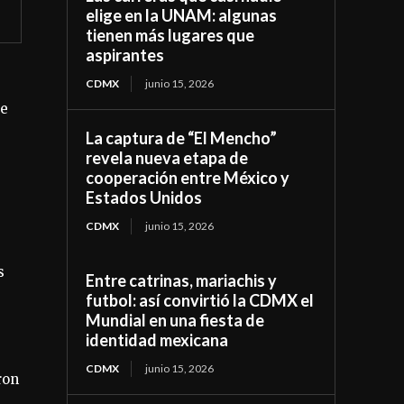
elige en la UNAM: algunas
tienen más lugares que
aspirantes
CDMX
junio 15, 2026
de
La captura de “El Mencho”
revela nueva etapa de
cooperación entre México y
Estados Unidos
CDMX
junio 15, 2026
s
Entre catrinas, mariachis y
futbol: así convirtió la CDMX el
Mundial en una fiesta de
identidad mexicana
CDMX
junio 15, 2026
ron