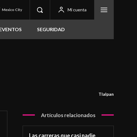
C
Mi cuenta
Mexico City
EVENTOS
SEGURIDAD
Tlalpan
Artículos relacionados
Las carreras que casi nadie