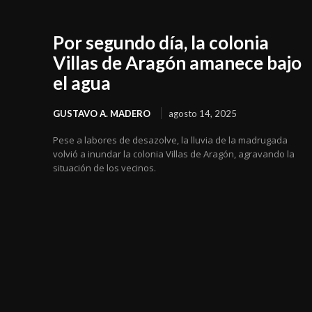
Por segundo día, la colonia
Villas de Aragón amanece bajo
el agua
GUSTAVO A. MADERO
agosto 14, 2025
Pese a labores de desazolve, la lluvia de la madrugada
volvió a inundar la colonia Villas de Aragón, agravando la
situación de los vecinos.