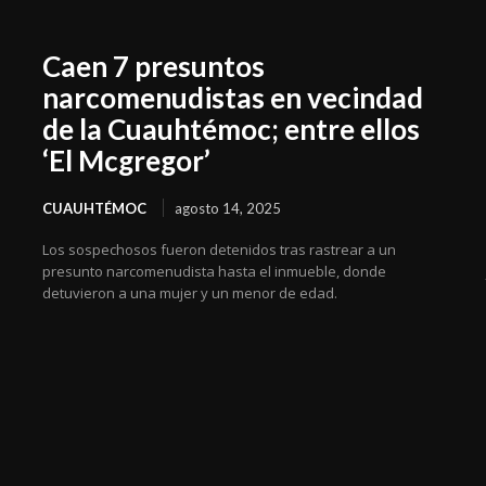
Caen 7 presuntos
narcomenudistas en vecindad
de la Cuauhtémoc; entre ellos
‘El Mcgregor’
CUAUHTÉMOC
agosto 14, 2025
Los sospechosos fueron detenidos tras rastrear a un
presunto narcomenudista hasta el inmueble, donde
detuvieron a una mujer y un menor de edad.