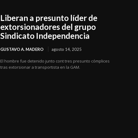
Liberan a presunto líder de
extorsionadores del grupo
Sindicato Independencia
GUSTAVO A. MADERO
agosto 14, 2025
El hombre fue detenido junto cont tres presunto cómplices
tras extorsionar a transportista en la GAM.