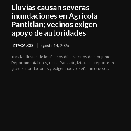
Lluvias causan severas
inundaciones en Agrícola
Pantitlán; vecinos exigen
apoyo de autoridades
IZTACALCO
agosto 14, 2025
Tras las lluvias de los últimos días, vecinos del Conjunto
Departamental en Agrícola Pantitlán, Iztacalco, reportaron
graves inundaciones y exigen apoyo; señalan que se...