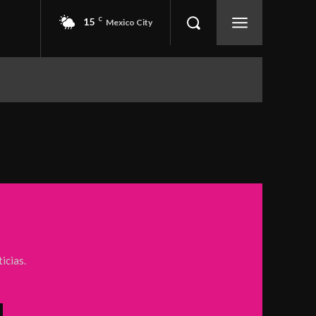
15
C
Mexico City
EVENTOS
SEGURIDAD
More
icias.