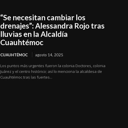
“Se necesitan cambiar los
drenajes”: Alessandra Rojo tras
lluvias en la Alcaldía
Cuauhtémoc
CUAUHTÉMOC
agosto 14, 2025
Los puntos más urgentes fueron la colonia Doctores, colonia
Juárez y el centro histórico; así lo menciona la alcaldesa de
Cuauhtémoc tras las fuertes...