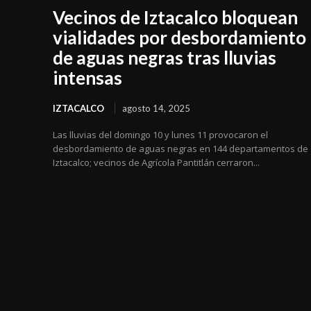
Vecinos de Iztacalco bloquean
vialidades por desbordamiento
de aguas negras tras lluvias
intensas
IZTACALCO
agosto 14, 2025
Las lluvias del domingo 10 y lunes 11 provocaron el
desbordamiento de aguas negras en 144 departamentos de
Iztacalco; vecinos de Agrícola Pantitlán cerraron...