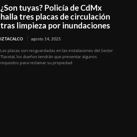
¿Son tuyas? Policía de CdMx
halla tres placas de circulación
tras limpieza por inundaciones
IZTACALCO
agosto 14, 2025
Las placas son resguardadas en las instalaciones del Sector
Tlacotal, los dueños tendrán que presentar algunos
requisitos para reclamar su propiedad.