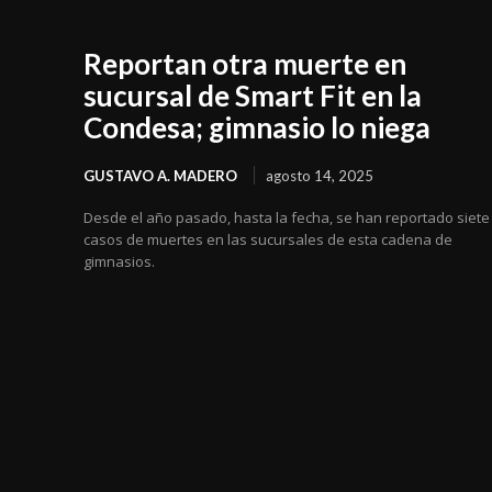
Reportan otra muerte en
sucursal de Smart Fit en la
Condesa; gimnasio lo niega
GUSTAVO A. MADERO
agosto 14, 2025
Desde el año pasado, hasta la fecha, se han reportado siete
casos de muertes en las sucursales de esta cadena de
gimnasios.