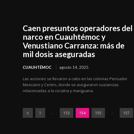
Caen presuntos operadores del
narco en Cuauhtémoc y
Venustiano Carranza: más de
mil dosis aseguradas
CUAUHTÉMOC
agosto 14, 2025
Las acciones se llevaron a cabo en las colonias Pensador
Mexicano y Centro, donde se aseguraron sustancias
relacionadas a la cocaína y mariguana.
...
...
1
153
154
155
157