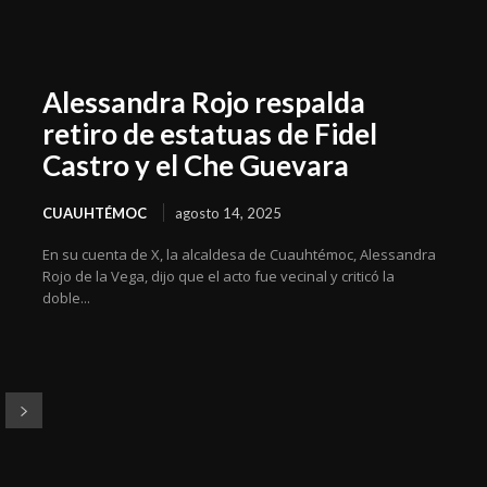
Alessandra Rojo respalda
retiro de estatuas de Fidel
Castro y el Che Guevara
CUAUHTÉMOC
agosto 14, 2025
En su cuenta de X, la alcaldesa de Cuauhtémoc, Alessandra
Rojo de la Vega, dijo que el acto fue vecinal y criticó la
doble...