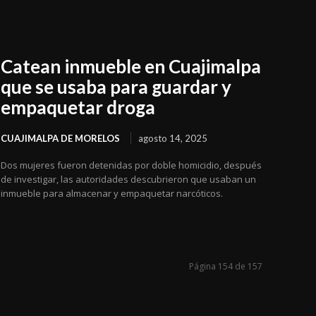
Catean inmueble en Cuajimalpa
que se usaba para guardar y
empaquetar droga
CUAJIMALPA DE MORELOS
agosto 14, 2025
Dos mujeres fueron detenidas por doble homicidio, después
de investigar, las autoridades descubrieron que usaban un
inmueble para almacenar y empaquetar narcóticos.
Página 154 de 157